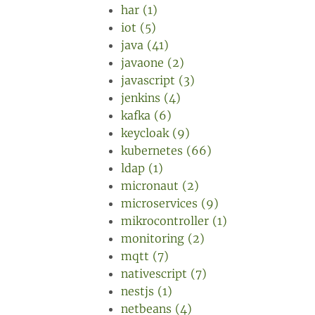
har (1)
iot (5)
java (41)
javaone (2)
javascript (3)
jenkins (4)
kafka (6)
keycloak (9)
kubernetes (66)
ldap (1)
micronaut (2)
microservices (9)
mikrocontroller (1)
monitoring (2)
mqtt (7)
nativescript (7)
nestjs (1)
netbeans (4)