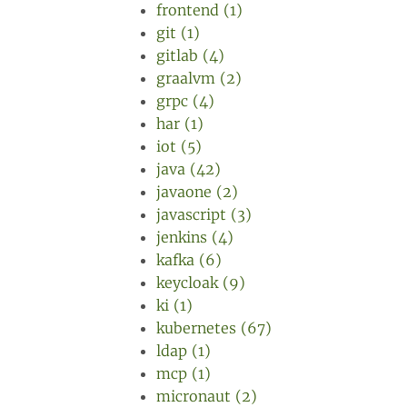
frontend (1)
git (1)
gitlab (4)
graalvm (2)
grpc (4)
har (1)
iot (5)
java (42)
javaone (2)
javascript (3)
jenkins (4)
kafka (6)
keycloak (9)
ki (1)
kubernetes (67)
ldap (1)
mcp (1)
micronaut (2)