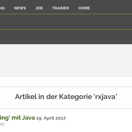
NG
NEWS
JOB
TRAINER
HOME
Artikel in der Kategorie 'rxjava'
ng' mit Java
19. April 2017
017