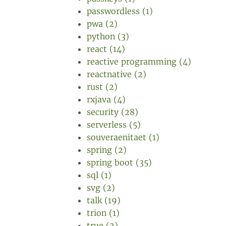
passwordless (1)
pwa (2)
python (3)
react (14)
reactive programming (4)
reactnative (2)
rust (2)
rxjava (4)
security (28)
serverless (5)
souveraenitaet (1)
spring (2)
spring boot (35)
sql (1)
svg (2)
talk (19)
trion (1)
true (2)