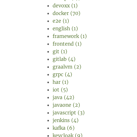
devoxx (1)
docker (70)
e2e (1)
english (1)
framework (1)
frontend (1)
git (1)
gitlab (4)
graalvm (2)
grpc (4)
har (1)
iot (5)
java (42)
javaone (2)
javascript (3)
jenkins (4)
kafka (6)
keycloak (9)