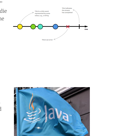
g"
die
ne
n
d