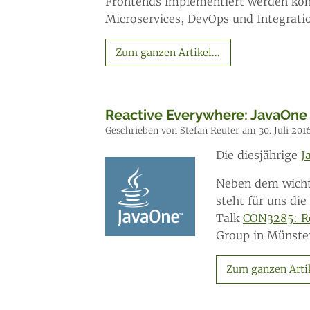
Frontends implementiert werden kö
Microservices, DevOps und Integrati
Zum ganzen Artikel...
Reactive Everywhere: JavaOne
Geschrieben von Stefan Reuter am 30. Juli 201
Die diesjährige
J
Neben dem wicht
steht für uns di
Talk
CON3285: R
Group in Münste
Zum ganzen Artik