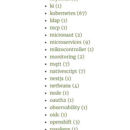
ki (1)
kubernetes (67)
ldap (1)
mcp (1)
micronaut (2)
microservices (9)
mikrocontroller (1)
monitoring (2)
mqtt (7)
nativescript (7)
nestjs (1)
netbeans (4)
node (1)
oauth2 (1)
observability (1)
oidc (1)
openshift (3)
passkeys (1)