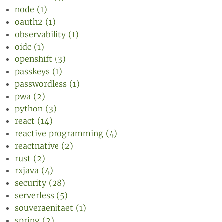
node (1)
oauth2 (1)
observability (1)
oidc (1)
openshift (3)
passkeys (1)
passwordless (1)
pwa (2)
python (3)
react (14)
reactive programming (4)
reactnative (2)
rust (2)
rxjava (4)
security (28)
serverless (5)
souveraenitaet (1)
spring (2)