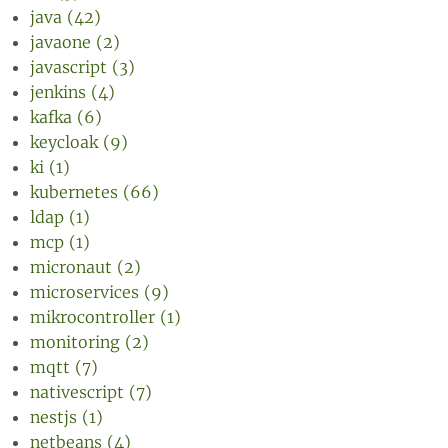
java (42)
javaone (2)
javascript (3)
jenkins (4)
kafka (6)
keycloak (9)
ki (1)
kubernetes (66)
ldap (1)
mcp (1)
micronaut (2)
microservices (9)
mikrocontroller (1)
monitoring (2)
mqtt (7)
nativescript (7)
nestjs (1)
netbeans (4)