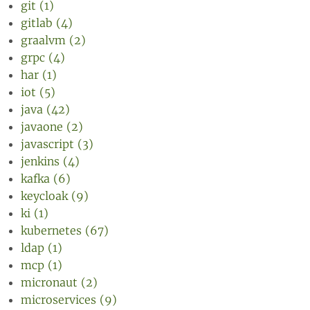
git (1)
gitlab (4)
graalvm (2)
grpc (4)
har (1)
iot (5)
java (42)
javaone (2)
javascript (3)
jenkins (4)
kafka (6)
keycloak (9)
ki (1)
kubernetes (67)
ldap (1)
mcp (1)
micronaut (2)
microservices (9)