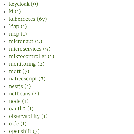
keycloak (9)
ki (1)
kubernetes (67)
ldap (1)
mcp (1)
micronaut (2)
microservices (9)
mikrocontroller (1)
monitoring (2)
mqtt (7)
nativescript (7)
nestjs (1)
netbeans (4)
node (1)
oauth2 (1)
observability (1)
oidc (1)
openshift (3)