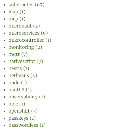
kubernetes (67)
ldap (1)
mcp (1)
micronaut (2)
microservices (9)
mikrocontroller (1)
monitoring (2)
mqtt (7)
nativescript (7)
nestjs (1)
netbeans (4)
node (1)
oauth2 (1)
observability (1)
oidc (1)
openshift (3)
passkeys (1)
passwordless (1)