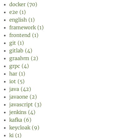
docker (70)
e2e (1)
english (1)
framework (1)
frontend (1)
git (1)
gitlab (4)
graalvm (2)
grpc (4)
har (1)
iot (5)
java (42)
javaone (2)
javascript (3)
jenkins (4)
kafka (6)
keycloak (9)
ki (1)