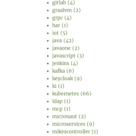
gitlab (4)
graalvm (2)
grpc (4)
har (1)
iot (5)
java (42)
javaone (2)
javascript (3)
jenkins (4)
kafka (6)
keycloak (9)
ki (1)
kubernetes (66)
ldap (1)
mcp (1)
micronaut (2)
microservices (9)
mikrocontroller (1)