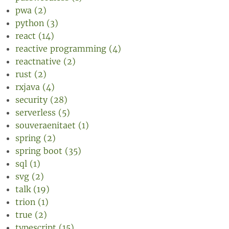
pwa (2)
python (3)
react (14)
reactive programming (4)
reactnative (2)
rust (2)
rxjava (4)
security (28)
serverless (5)
souveraenitaet (1)
spring (2)
spring boot (35)
sql (1)
svg (2)
talk (19)
trion (1)
true (2)
typescript (15)