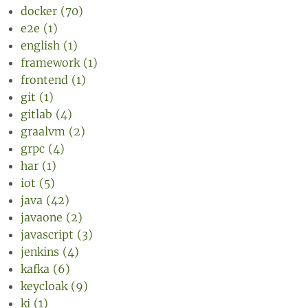
docker (70)
e2e (1)
english (1)
framework (1)
frontend (1)
git (1)
gitlab (4)
graalvm (2)
grpc (4)
har (1)
iot (5)
java (42)
javaone (2)
javascript (3)
jenkins (4)
kafka (6)
keycloak (9)
ki (1)