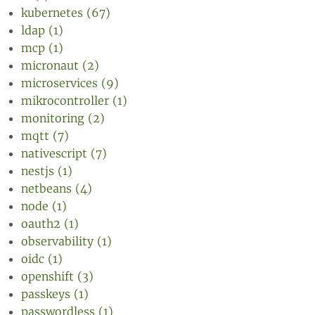
kubernetes (67)
ldap (1)
mcp (1)
micronaut (2)
microservices (9)
mikrocontroller (1)
monitoring (2)
mqtt (7)
nativescript (7)
nestjs (1)
netbeans (4)
node (1)
oauth2 (1)
observability (1)
oidc (1)
openshift (3)
passkeys (1)
passwordless (1)