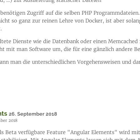
, …​) zur Auslieferung statischer Dateien
e benötigen Zugriff auf die selben PHP Programmdateie
icht so ganz zur reinen Lehre von Docker, ist aber solan
.
ltete Dienste wie die Datenbank oder einen Memcached 
geht mit man Software um, die für eine gänzlich andere 
kann man die unterschiedlichen Vorgehensweisen und da
nts
26. September 2018
ber 2018
als Beta verfügbare Feature "Angular Elements" wird mit
 stabilisiert. Mit Angular Elements lassen sich mit dem