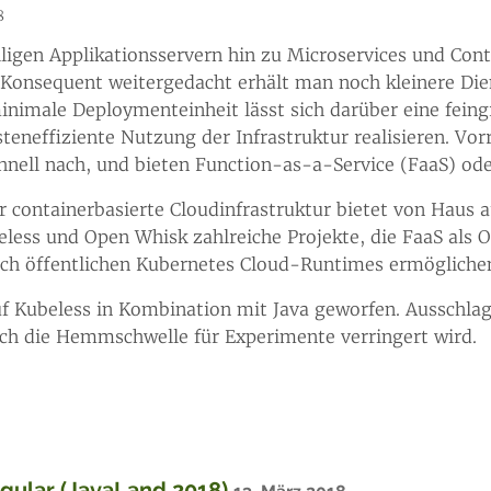
8
igen Applikationsservern hin zu Microservices und Cont
Konsequent weitergedacht erhält man noch kleinere Diens
nimale Deploymenteinheit lässt sich darüber eine feingr
steneffiziente Nutzung der Infrastruktur realisieren. V
hnell nach, und bieten Function-as-a-Service (FaaS) o
 containerbasierte Cloudinfrastruktur bietet von Haus 
beless und Open Whisk zahlreiche Projekte, die FaaS als 
auch öffentlichen Kubernetes Cloud-Runtimes ermögliche
uf Kubeless in Kombination mit Java geworfen. Ausschla
rch die Hemmschwelle für Experimente verringert wird.
gular (JavaLand 2018)