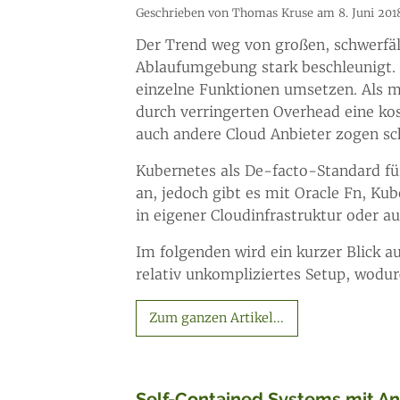
Geschrieben von Thomas Kruse am 8. Juni 201
Der Trend weg von großen, schwerfäll
Ablaufumgebung stark beschleunigt. 
einzelne Funktionen umsetzen. Als mi
durch verringerten Overhead eine ko
auch andere Cloud Anbieter zogen sc
Kubernetes als De-facto-Standard für
an, jedoch gibt es mit Oracle Fn, Ku
in eigener Cloudinfrastruktur oder 
Im folgenden wird ein kurzer Blick a
relativ unkompliziertes Setup, wodu
Zum ganzen Artikel...
Self-Contained Systems mit An