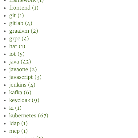
framework (1)
frontend (1)
git (1)
gitlab (4)
graalvm (2)
grpc (4)
har (1)
iot (5)
java (42)
javaone (2)
javascript (3)
jenkins (4)
kafka (6)
keycloak (9)
ki (1)
kubernetes (67)
ldap (1)
mcp (1)