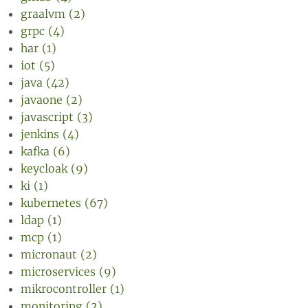
graalvm (2)
grpc (4)
har (1)
iot (5)
java (42)
javaone (2)
javascript (3)
jenkins (4)
kafka (6)
keycloak (9)
ki (1)
kubernetes (67)
ldap (1)
mcp (1)
micronaut (2)
microservices (9)
mikrocontroller (1)
monitoring (2)