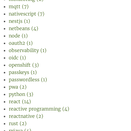
mqtt (7)
nativescript (7)
nestjs (1)
netbeans (4)
node (1)
oauth2 (1)
observability (1)
oidc (1)
openshift (3)
passkeys (1)
passwordless (1)
pwa (2)
python (3)
react (14)
reactive programming (4)
reactnative (2)
rust (2)
rxjava (4)