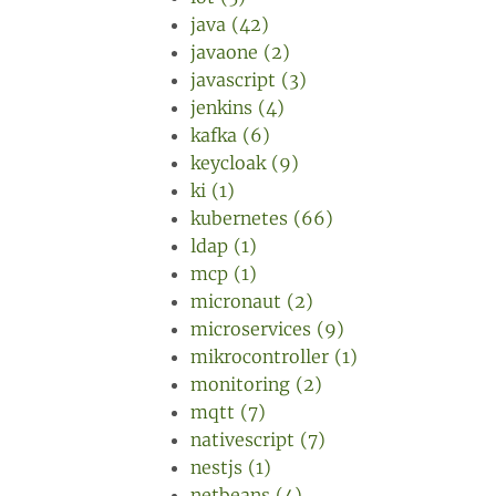
java (42)
javaone (2)
javascript (3)
jenkins (4)
kafka (6)
keycloak (9)
ki (1)
kubernetes (66)
ldap (1)
mcp (1)
micronaut (2)
microservices (9)
mikrocontroller (1)
monitoring (2)
mqtt (7)
nativescript (7)
nestjs (1)
netbeans (4)