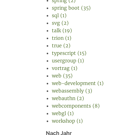
spring (2)
spring boot (35)
sql (1)
svg (2)
talk (19)
trion (1)
true (2)
typescript (15)
usergroup (1)
vortrag (1)
web (35)
web-development (1)
webassembly (3)
webauthn (2)
webcomponents (8)
webgl (1)
workshop (1)
Nach Jahr