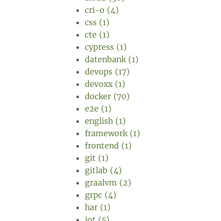
cri-o (4)
css (1)
cte (1)
cypress (1)
datenbank (1)
devops (17)
devoxx (1)
docker (70)
e2e (1)
english (1)
framework (1)
frontend (1)
git (1)
gitlab (4)
graalvm (2)
grpc (4)
har (1)
iot (5)