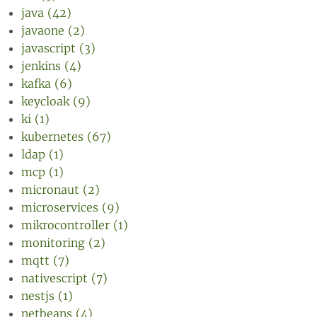
java (42)
javaone (2)
javascript (3)
jenkins (4)
kafka (6)
keycloak (9)
ki (1)
kubernetes (67)
ldap (1)
mcp (1)
micronaut (2)
microservices (9)
mikrocontroller (1)
monitoring (2)
mqtt (7)
nativescript (7)
nestjs (1)
netbeans (4)