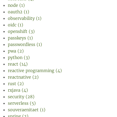
node (1)
oauth2 (1)
observability (1)
oidc (1)
openshift (3)
passkeys (1)
passwordless (1)
pwa (2)
python (3)
react (14)
reactive programming (4)
reactnative (2)
rust (2)
rxjava (4)
security (28)
serverless (5)
souveraenitaet (1)
spring (2)