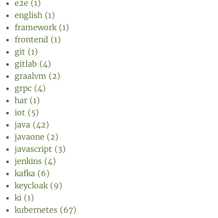
e2e (1)
english (1)
framework (1)
frontend (1)
git (1)
gitlab (4)
graalvm (2)
grpc (4)
har (1)
iot (5)
java (42)
javaone (2)
javascript (3)
jenkins (4)
kafka (6)
keycloak (9)
ki (1)
kubernetes (67)