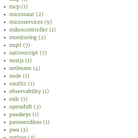
mcp (1)
micronaut (2)
microservices (9)
mikrocontroller (1)
monitoring (2)
mqtt (7)
nativescript (7)
nestjs (1)
netbeans (4)
node (1)
oauth2 (1)
observability (1)
oidc (1)
openshift (3)
passkeys (1)
passwordless (1)
pwa (2)
python (3)