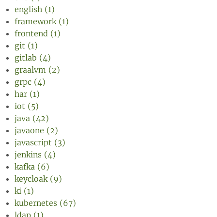
english (1)
framework (1)
frontend (1)
git (1)
gitlab (4)
graalvm (2)
grpc (4)
har (1)
iot (5)
java (42)
javaone (2)
javascript (3)
jenkins (4)
kafka (6)
keycloak (9)
ki (1)
kubernetes (67)
ldap (1)