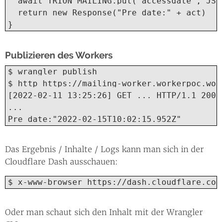
  await TRION_MAILING.put("accessdate", JSO
  return new Response("Pre date:" + act)

}
Publizieren des Workers
$ wrangler publish

$ http https://mailing-worker.workerpoc.work
[2022-02-11 13:25:26] GET ... HTTP/1.1 200 O
...

Pre date:"2022-02-15T10:02:15.952Z"
Das Ergebnis / Inhalte / Logs kann man sich in der
Cloudflare Dash ausschauen:
$ x-www-browser https://dash.cloudflare.com
Oder man schaut sich den Inhalt mit der Wrangler