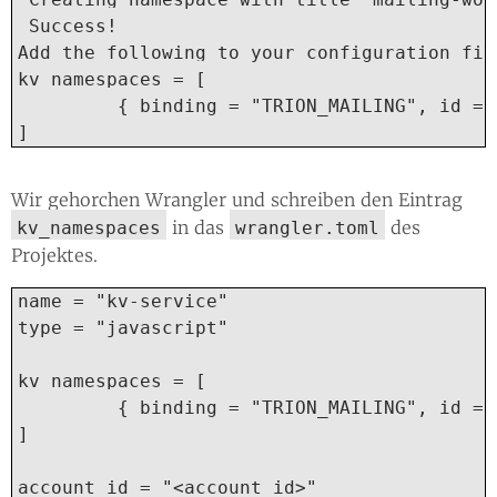
 Success!

Add the following to your configuration file
kv_namespaces = [

         { binding = "TRION_MAILING", id = "
]
Wir gehorchen Wrangler und schreiben den Eintrag
in das
des
kv_namespaces
wrangler.toml
Projektes.
name = "kv-service"

type = "javascript"

kv_namespaces = [

         { binding = "TRION_MAILING", id = 
]

account_id = "<account_id>"
