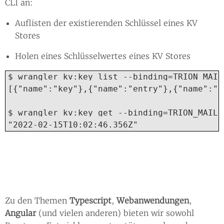
CLI an:
Auflisten der existierenden Schlüssel eines KV
Stores
Holen eines Schlüsselwertes eines KV Stores
$ wrangler kv:key list --binding=TRION_MAILI
[{"name":"key"},{"name":"entry"},{"name":"a
$ wrangler kv:key get --binding=TRION_MAILI
"2022-02-15T10:02:46.356Z"
Zu den Themen
Typescript
,
Webanwendungen
,
Angular
(und vielen anderen) bieten wir sowohl