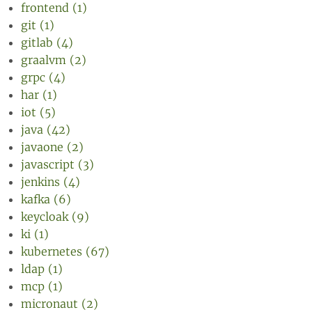
frontend (1)
git (1)
gitlab (4)
graalvm (2)
grpc (4)
har (1)
iot (5)
java (42)
javaone (2)
javascript (3)
jenkins (4)
kafka (6)
keycloak (9)
ki (1)
kubernetes (67)
ldap (1)
mcp (1)
micronaut (2)