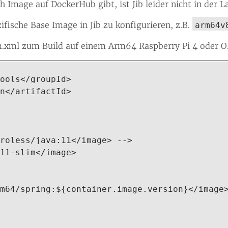
 Image auf DockerHub gibt, ist Jib leider nicht in der 
zifische Base Image in Jib zu konfigurieren, z.B.
arm64v
m.xml zum Build auf einem Arm64 Raspberry Pi 4 oder O
ools</groupId>

n</artifactId>

roless/java:11</image> -->

11-slim</image>

m64/spring:${container.image.version}</image>