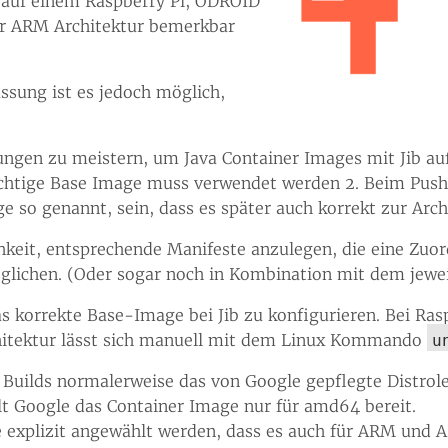
l auf einem Raspberry Pi, ODROID
er ARM Architektur bemerkbar
ssung ist es jedoch möglich,
rungen zu meistern, um Java Container Images mit Jib au
ichtige Base Image muss verwendet werden 2. Beim Push 
e so genannt, sein, dass es später auch korrekt zur Arc
ichkeit, entsprechende Manifeste anzulegen, die eine Z
ichen. (Oder sogar noch in Kombination mit dem jewei
 das korrekte Base-Image bei Jib zu konfigurieren. Bei R
chitektur lässt sich manuell mit dem Linux Kommando
u
 Builds normalerweise das von Google gepflegte Distrol
llt Google das Container Image nur für amd64 bereit.
 explizit angewählt werden, dass es auch für ARM und 