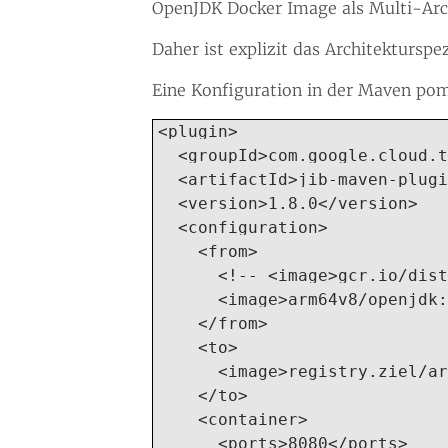
OpenJDK Docker Image als Multi-Arch
Daher ist explizit das Architekturspe
Eine Konfiguration in der Maven po
<plugin>

  <groupId>com.google.cloud.t
  <artifactId>jib-maven-plugi
  <version>1.8.0</version>

  <configuration>

    <from>

      <!-- <image>gcr.io/dist
      <image>arm64v8/openjdk:
    </from>

    <to>

      <image>registry.ziel/ar
    </to>

    <container>

      <ports>8080</ports>
