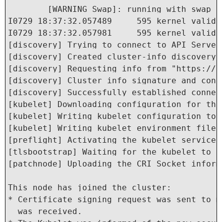
	[WARNING Swap]: running with swap on is not supported. Please disable swap

I0729 18:37:32.057489     595 kernel_valida
I0729 18:37:32.057981     595 kernel_valida
[discovery] Trying to connect to API Server
[discovery] Created cluster-info discovery 
[discovery] Requesting info from "https://1
[discovery] Cluster info signature and cont
[discovery] Successfully established connec
[kubelet] Downloading configuration for the
[kubelet] Writing kubelet configuration to 
[kubelet] Writing kubelet environment file 
[preflight] Activating the kubelet service

[tlsbootstrap] Waiting for the kubelet to p
[patchnode] Uploading the CRI Socket inform
This node has joined the cluster:

* Certificate signing request was sent to m
  was received.
