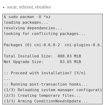
socat, ethtool, ebtables
$ sudo pacman -U *xz

loading packages...

resolving dependencies...

looking for conflicting packages...

Packages (6) cni-0.6.0-2  cni-plugins-0.6.0
Total Installed Size:  808.83 MiB

Net Upgrade Size:       83.65 MiB

:: Proceed with installation? [Y/n]

...

:: Running post-transaction hooks...

(1/3) Reloading system manager configuration
(2/3) Creating temporary files...

(3/3) Arming ConditionNeedsUpdate...