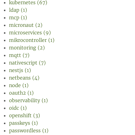
kubernetes (67)
ldap (1)
mcp (1)
micronaut (2)
microservices (9)
mikrocontroller (1)
monitoring (2)
mqtt (7)
nativescript (7)
nestjs (1)
netbeans (4)
node (1)
oauth2 (1)
observability (1)
oidc (1)
openshift (3)
passkeys (1)
passwordless (1)