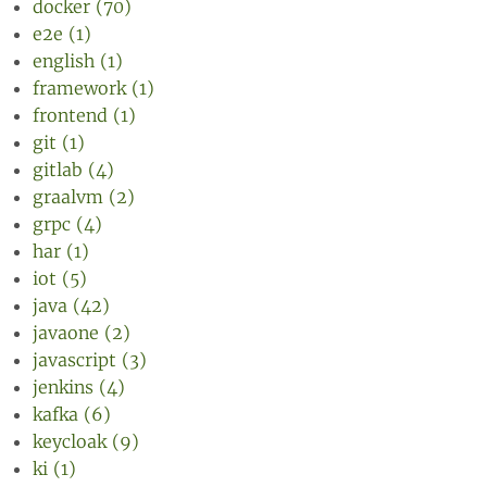
docker (70)
e2e (1)
english (1)
framework (1)
frontend (1)
git (1)
gitlab (4)
graalvm (2)
grpc (4)
har (1)
iot (5)
java (42)
javaone (2)
javascript (3)
jenkins (4)
kafka (6)
keycloak (9)
ki (1)