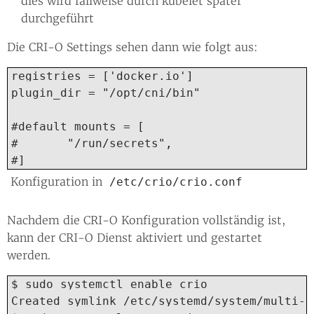
dies wird fallweise durch kubelet später
durchgeführt
Die CRI-O Settings sehen dann wie folgt aus:
registries = ['docker.io']

plugin_dir = "/opt/cni/bin"

#default_mounts = [

#       "/run/secrets",

#]
Konfiguration in
/etc/crio/crio.conf
Nachdem die CRI-O Konfiguration vollständig ist,
kann der CRI-O Dienst aktiviert und gestartet
werden.
$ sudo systemctl enable crio

Created symlink /etc/systemd/system/multi-u