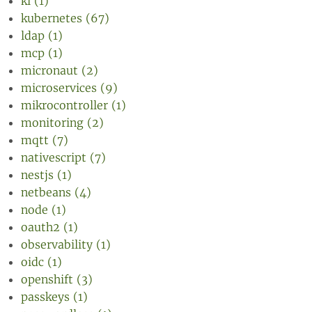
ki (1)
kubernetes (67)
ldap (1)
mcp (1)
micronaut (2)
microservices (9)
mikrocontroller (1)
monitoring (2)
mqtt (7)
nativescript (7)
nestjs (1)
netbeans (4)
node (1)
oauth2 (1)
observability (1)
oidc (1)
openshift (3)
passkeys (1)