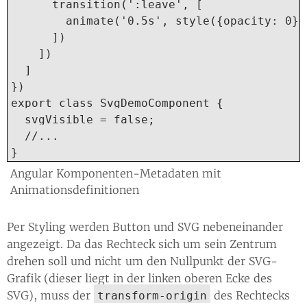
      transition(':leave', [

        animate('0.5s', style({opacity: 0}))
      ])

    ])

  ]

})

export class SvgDemoComponent {

  svgVisible = false;

  //...

}
Angular Komponenten-Metadaten mit
Animationsdefinitionen
Per Styling werden Button und SVG nebeneinander
angezeigt. Da das Rechteck sich um sein Zentrum
drehen soll und nicht um den Nullpunkt der SVG-
Grafik (dieser liegt in der linken oberen Ecke des
SVG), muss der
des Rechtecks
transform-origin