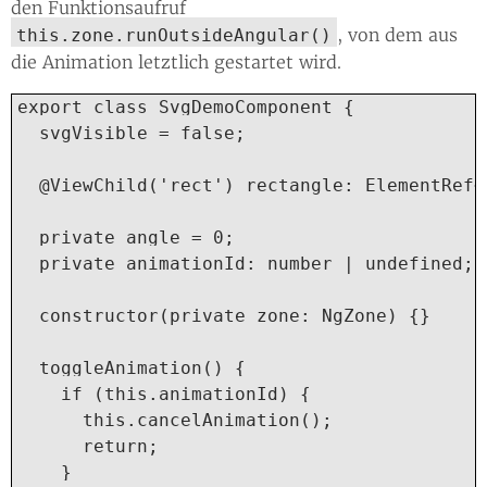
den Funktionsaufruf
, von dem aus
this.zone.runOutsideAngular()
die Animation letztlich gestartet wird.
export class SvgDemoComponent {

  svgVisible = false;

  @ViewChild('rect') rectangle: ElementRef<
  private angle = 0;

  private animationId: number | undefined;

  constructor(private zone: NgZone) {}

  toggleAnimation() {

    if (this.animationId) {

      this.cancelAnimation();

      return;

    }
