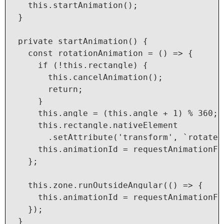
    this.startAnimation();

  }

  private startAnimation() {

    const rotationAnimation = () => {

      if (!this.rectangle) {

        this.cancelAnimation();

        return;

      }

      this.angle = (this.angle + 1) % 360;

      this.rectangle.nativeElement

        .setAttribute('transform', `rotate(
      this.animationId = requestAnimationFr
    };

    this.zone.runOutsideAngular(() => {

      this.animationId = requestAnimationFr
    });

  }
