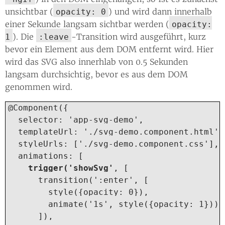
unsichtbar (
) und wird dann innerhalb
opacity: 0
einer Sekunde langsam sichtbar werden (
opacity:
). Die
-Transition wird ausgeführt, kurz
1
:leave
bevor ein Element aus dem DOM entfernt wird. Hier
wird das SVG also innerhlab von 0.5 Sekunden
langsam durchsichtig, bevor es aus dem DOM
genommen wird.
@Component({

  selector: 'app-svg-demo',

  templateUrl: './svg-demo.component.html',

  styleUrls: ['./svg-demo.component.css'],

  animations: [

trigger('showSvg'
, [

      transition(':enter', [

        style({opacity: 0}),

        animate('1s', style({opacity: 1})),

      ]),
