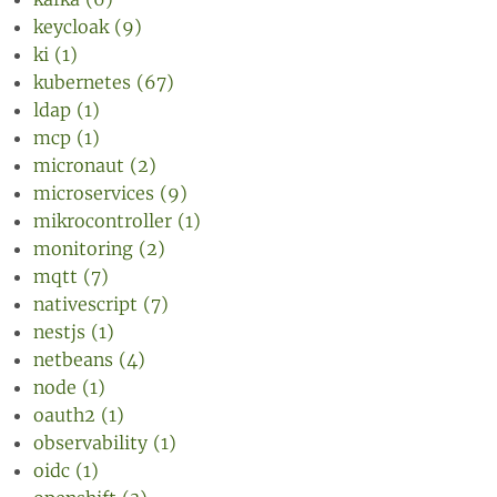
keycloak (9)
ki (1)
kubernetes (67)
ldap (1)
mcp (1)
micronaut (2)
microservices (9)
mikrocontroller (1)
monitoring (2)
mqtt (7)
nativescript (7)
nestjs (1)
netbeans (4)
node (1)
oauth2 (1)
observability (1)
oidc (1)