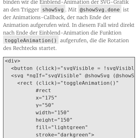
binden wir die Einblend-Animation der SVG-Grafik
an den Trigger
. Mit
ist
showSvg
@showSvg.done
der Animations-Callback, der nach Ende der
Animation aufgerufen wird. In diesem Fall wird direkt
nach Ende der Einblend-Animation die Funktion
aufgerufen, die die Rotation
toggleAnimation()
des Rechtecks startet.
<div>

  <button (click)="svgVisible = !svgVisible
  <svg *ngIf="svgVisible" @showSvg (@showSv
    <rect (click)="toggleAnimation()"

          #rect

          x="175"

          y="50"

          width="150"

          height="150"

          fill="lightgreen"

          stroke="darkgreen">
