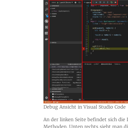
Debug Ansicht in Visual Studio Code
An der linken Seite befindet sich di
Methoden. Unten rechts sieht man d