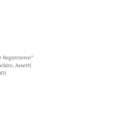
e Registrieren"
ckito, AssertJ
DD)