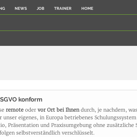
NG
NEWS
JOB
TRAINER
HOME
DSGVO konform
ise
remote
oder
vor Ort bei Ihnen
durch, je nachdem, was
unser eigenes, in Europa betriebenes Schulungssystem: 
io, Präsentation und Praxisumgebung ohne zusätzliche S
olgen selbstverständlich verschlüsselt.