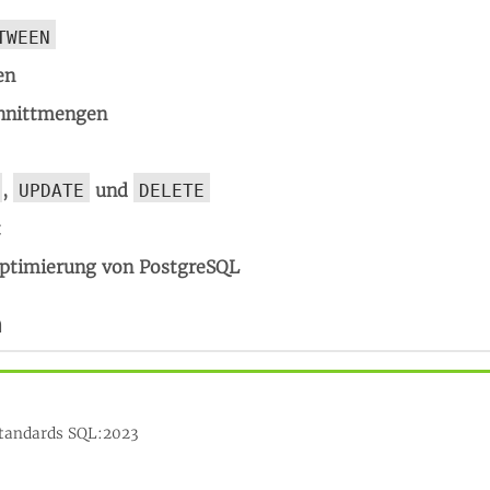
TWEEN
en
chnittmengen
,
und
UPDATE
DELETE
t
Optimierung von PostgreSQL
n
Standards SQL:2023