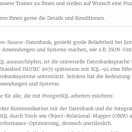
sere Trainer zu Ihnen und stellen auf Wunsch eine Pr
ären Ihnen gerne die Details und Konditionen.
pen-Source-Datenbank, genießt große Beliebtheit bei Entw
rne Anwendungen und Systeme machen, wie z.B. JSON-Un
L auszuschöpfen, ist die universelle Datenbanksprache 
 Standard ISO/IEC 9075 spätestens mit SQL-92 eine führ
atenbanksysteme unterstützt. Seitdem hat die Bedeutun
Anwendungen und Systeme.
ie für alle, die mit PostgreSQL arbeiten möchten:
irekte Kommunikation mit der Datenbank und die Integr
eSQL durch Tools wie Object-Relational-Mapper (ORM) ab
Performance-Optimierung, dennoch unerlässlich.