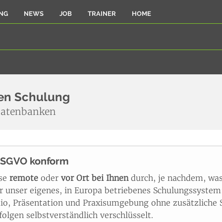
NG
NEWS
JOB
TRAINER
HOME
en Schulung
Datenbanken
DSGVO konform
ise
remote
oder
vor Ort bei Ihnen
durch, je nachdem, was
unser eigenes, in Europa betriebenes Schulungssystem: 
io, Präsentation und Praxisumgebung ohne zusätzliche S
olgen selbstverständlich verschlüsselt.