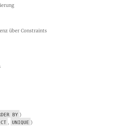
ierung
enz über Constraints
n
)
RDER BY
,
)
ICT
UNIQUE